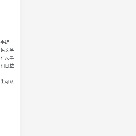
从事编
教语文学
也有从事
伍和日益
学生可从