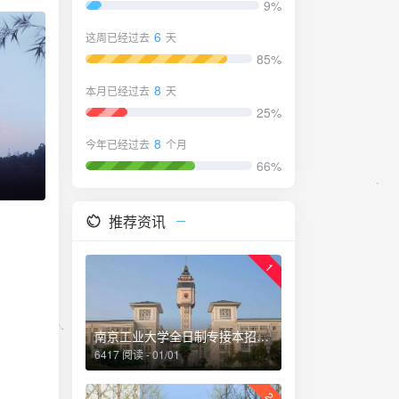
9%
6
这周已经过去
天
85%
8
本月已经过去
天
25%
8
今年已经过去
个月
66%
推荐资讯
1
南京工业大学全日制专接本招生简章-专转本落榜考生就读本科另外一种途径
6417 阅读 - 01/01
2