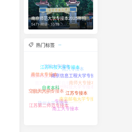
南京师范大学专接本2025年招生简章
5471 阅读 - 10/18
热门标签
江科大专接本
扬大专接本
江苏科技大学专接本
淮阴师范学院
南京林业大学
南信大专接本
南京师范大学自考
南京信息工程大学专接本
南师大专接本
苏州科技大学专接本
南邮专接本
自考本科
南京航空航天大学专接本
江苏专接本
江苏第二师范
南京邮电大学专接本
扬州大学专接本
专接本
江苏第二师范专接本
南工大专接本