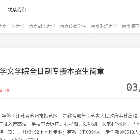
联系我们
南京工业大学
南京邮电大学
南京传媒学院
南京财经大学
南京师范
州大学文学院全日制专接本招生简章
03
请检查！
简称“苏大”，坐落于江苏省苏州市姑苏区，是教育部与江苏省人民政府共建高校
1计划”首批入选高校。学校有天赐庄、独墅湖、阳澄湖、未来4个校区，占
学院（部），开设132个本科专业；有教职工6034人，专任教师3518
58人，留学生1271人。