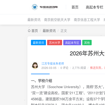
首页
高起本专栏
最新资讯
南京航空航天大学
南京信息工程大学
首页
/
最新资讯
/
正文
最新资讯
苏州大学
高起本专区
其他
2026年苏
江苏专接本朱老师
2026-03-05
/
0 评论
/
2,775 阅读
/
推送失败，
一、学校介绍
苏州大学（Soochow University），
“双一流”建设高校，国家“211工程”、“201
4586亩，建筑面积166万余平方米；设有37个
制本科生27876人，硕士生14183人，博士生19