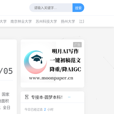
搜索
大学
南京林业大学
苏州科技大学
扬州大学
江苏科技大学
南通
广告
/05
，国家
专接本-圆梦本科！
地面积
人；全日
2
今日已经过去
小时