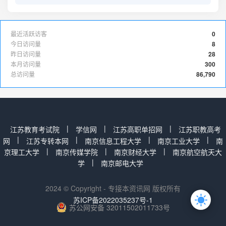
最近活跃访客
0
今日访问量
8
昨日访问量
28
本月访问量
300
总访问量
86,790
|
|
|
江苏教育考试院
学信网
江苏高职单招网
江苏职教高考
|
|
|
|
网
江苏专转本网
南京信息工程大学
南京工业大学
南
|
|
|
京理工大学
南京传媒学院
南京财经大学
南京航空航天大
|
学
南京邮电大学
2024 © Copyright - 专接本资讯网 版权所有
苏ICP备2022035237号-1
苏公网安备 32011502011733号