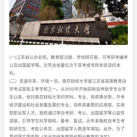
(一)江苏省公办名校。教育部注册、学信网可查、可考研考编考
公及出国留学等。文凭含金量仅次于高考或专转本就读的本
科。
(二）资源共享、环境一流。南京财经大学是江苏省高等教育自
学考试首批主考学校之一。从2002年开始招收自考助学专业学
生以来，依托南京财经大学的学科、专业、师资等优势，开考
经济建设和社会发展急需的专业，培养高素质的应用型、实用
型职业型人才。我校通过举办考研、考公、出国留学等公益性
讲座，引导学生科学择校、备考、复试。近年来我校自考生考
取研究生、考取公务员、出国留学人数逐年增加。此外，为了
贯彻落实国务院《关于加快发展现代职业教育的决定》。