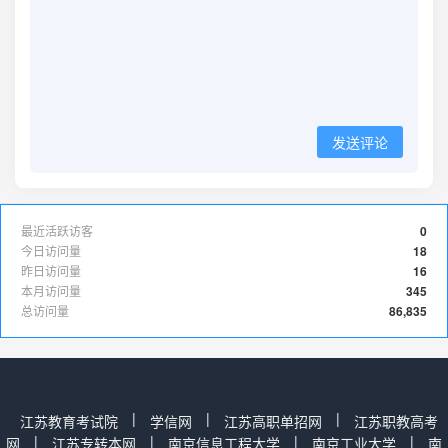
发送评论
最近活跃访客
0
今日访问量
18
昨日访问量
16
本月访问量
345
总访问量
86,835
|
|
|
江苏教育考试院
学信网
江苏高职单招网
江苏职教高考
|
|
|
|
网
江苏专转本网
南京信息工程大学
南京工业大学
南