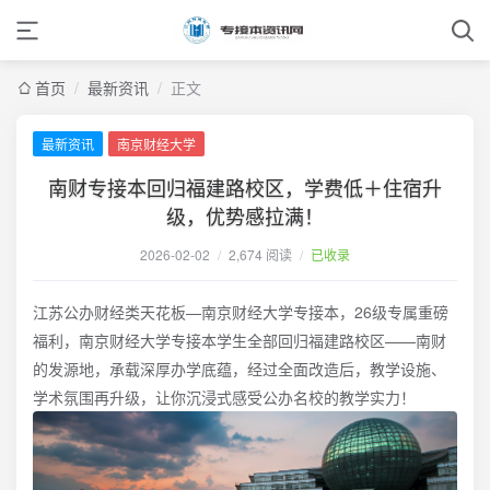
首页
/
最新资讯
/
正文
最新资讯
南京财经大学
南财专接本回归福建路校区，学费低＋住宿升
级，优势感拉满！
2026-02-02
/
2,674 阅读
/
已收录
江苏公办财经类天花板—南京财经大学专接本，26级专属重磅
福利，南京财经大学专接本学生全部回归福建路校区——南财
的发源地，承载深厚办学底蕴，经过全面改造后，教学设施、
学术氛围再升级，让你沉浸式感受公办名校的教学实力！