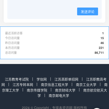
发送评论
最近活跃访客
1
今日访问量
15
昨日访问量
46
本月访问量
221
总访问量
86,711
|
|
|
江苏教育考试院
学信网
江苏高职单招网
江苏职教高考
|
|
|
|
网
江苏专转本网
南京信息工程大学
南京工业大学
南
|
|
|
京理工大学
南京传媒学院
南京财经大学
南京航空航天大
|
学
南京邮电大学
2024 © Copyright - 专接本资讯网 版权所有