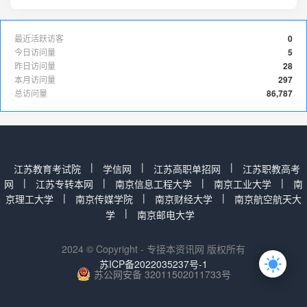
最近活跃访客
0
今日访问量
5
昨日访问量
28
本月访问量
297
总访问量
86,787
|
|
|
江苏教育考试院
学信网
江苏高职单招网
江苏职教高考
|
|
|
|
网
江苏专转本网
南京信息工程大学
南京工业大学
南
|
|
|
京理工大学
南京传媒学院
南京财经大学
南京航空航天大
|
学
南京邮电大学
2024 © Copyright - 专接本资讯网 版权所有
苏ICP备2022035237号-1
苏公网安备 32011502011733号